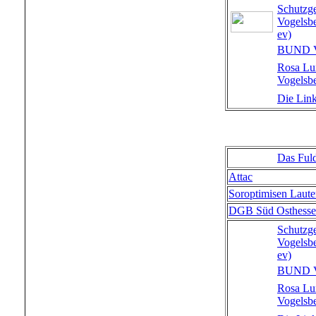
Schutzg
Vogelsb
ev)
BUND V
Rosa Lu
Vogelsb
Die Lin
Das Ful
Attac
Soroptimisen Laute
DGB Süd Osthess
Schutzg
Vogelsb
ev)
BUND V
Rosa Lu
Vogelsb