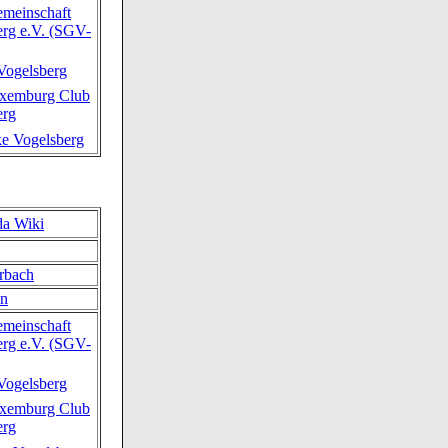
emeinschaft
erg e.V. (SGV-
ogelsberg
xemburg Club
erg
ke Vogelsberg
da Wiki
rbach
en
emeinschaft
erg e.V. (SGV-
ogelsberg
xemburg Club
erg