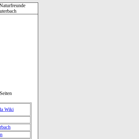
 Seiten
da Wiki
rbach
en